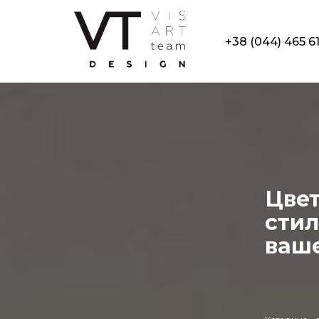
+38 (044) 465 6
Цве
стил
ваш