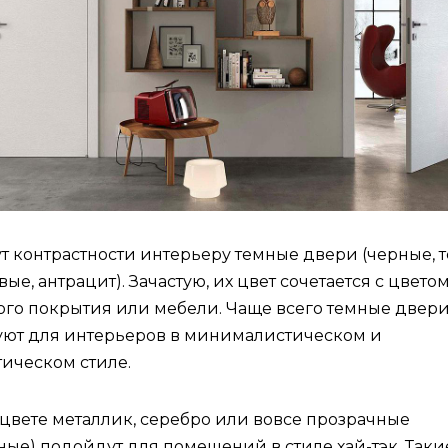
 контрастности интерьеру темные двери (черные, 
ые, антрацит). Зачастую, их цвет сочетается с цвето
ого покрытия или мебели. Чаще всего темные двер
уют для интерьеров в минималистическом и
ическом стиле.
цвете металлик, серебро или вовсе прозрачные
ные) подойдут для помещений в стиле хай-тэк. Таки