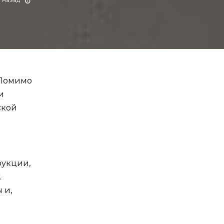
 Помимо
и
ской
рукции,
.
 и,