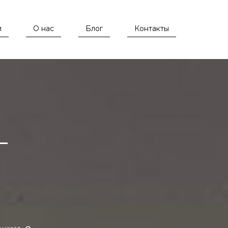
и
О нас
Блог
Контакты
–
т назад