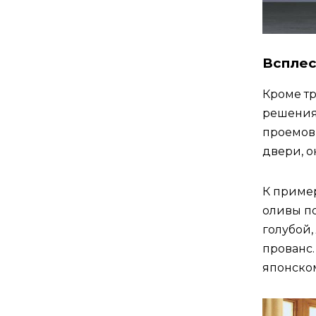
Всплес
Кроме т
решения
проемов 
двери, о
К пример
оливы п
голубой,
прованс.
японском