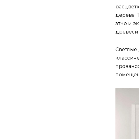
расцветк
дерева. 
этно и э
древеси
Светлые 
классиче
прованс
помещен