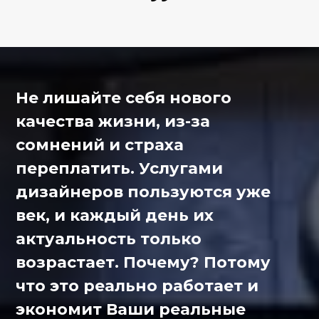
го
р
ия
п
 в
к
ем
г
. И
со
о
 не
по
Не лишайте себя нового
омное
пере
качества жизни, из-за
сомнений и страха
переплатить. Услугами
дизайнеров пользуются уже
век, и каждый день их
актуальность только
возрастает. Почему? Потому
что это реально работает и
экономит Ваши реальные