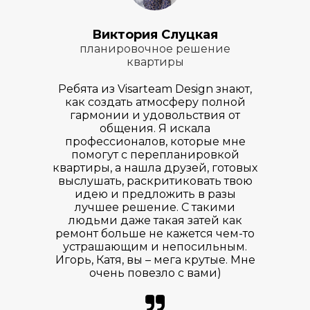
Виктория Слуцкая
ы
планировочное решение
квартиры
сибо
Хоч
, в
Ребята из Visarteam Design знают,
ко
о
как создать атмосферу полной
ти
гармонии и удовольствия от
у
ки и
общения. Я искала
соз
На
профессионалов, которые мне
м
 всё
помогут с перепланировкой
сег
ько
квартиры, а нашла друзей, готовых
го
ы
выслушать, раскритиковать твою
сяц.
идею и предложить в разы
про
 на
лучшее решение. С такими
Оч
азу
людьми даже такая затей как
за
овок.
ремонт больше не кажется чем-то
неск
ьно
устрашающим и непосильным.
Пр
се
Игорь, Катя, вы – мега крутые. Мне
э
ны по
очень повезло с вами)
мате
 даже
пров
ожно
не 