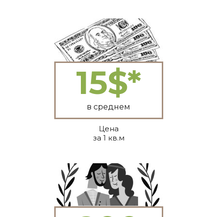
15$*
в среднем
Цена
за 1 кв.м